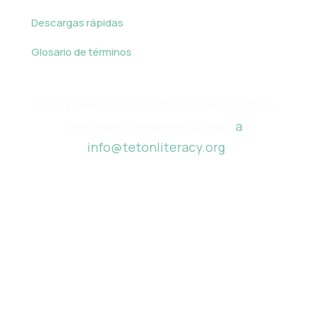
Descargas rápidas
Glosario de términos
Para ponerse en contacto con nosotros,
envíe un correo electrónico
a
info@tetonliteracy.org
Financiado por