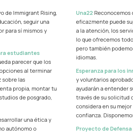
yo de Immigrant Rising,
Una22
Reconocemos q
ucación, seguir una
eficazmente puede su
or para sí mismos y
a la atención, los serv
lo que ofrecemos todos
pero también podemos
ara estudiantes
idiomas.
ueda parecer que los
opciones al terminar
Esperanza para los i
z sobre las
y voluntarios aprobado
uenta propia, montar tu
ayudarán a entender s
 estudios de posgrado,
través de su solicitud 
considera en su mejor 
confianza. Disponemos
sarrollar una ética y
omo autónomo o
Proyecto de Defensa