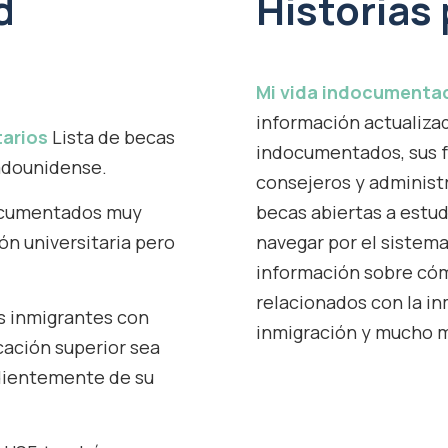
d
Historias
Mi vida indocumenta
información actualizad
tarios
Lista de becas
indocumentados, sus f
adounidense.
consejeros y administ
ocumentados muy
becas abiertas a estu
n universitaria pero
navegar por el sistem
información sobre cóm
relacionados con la in
es inmigrantes con
inmigración y mucho 
cación superior sea
ndientemente de su