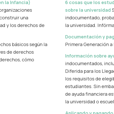
n la Infancia)
6 cosas que los est
 organizaciones
sobre la universidad
S
 construir una
indocumentado, proba
dad y los derechos de
la universidad. Infórm
Documentación y pago
chos básicos según la
Primera Generación a 
eyes de derechos
Información sobre ay
s derechos, cómo
indocumentados, inclu
Diferida para los Lleg
los requisitos de elegi
estudiantes. Sin embar
de ayuda financiera es
la universidad o escue
Aplicando y pagando 