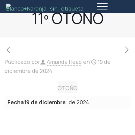
11º OTOÑO
Publicado por
Amanda Head
en
19 de
diciembre de 2024
OTOÑO
Fecha19 de diciembre
de 2024