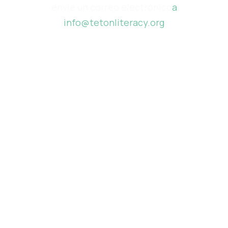
envíe un correo electrónico
a
info@tetonliteracy.org
Financiado por
Creado por